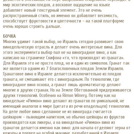
мир экзотических плодов, а восковое ощущение на языке
добавляет новый текстурный элемент. Это не очень
распространенный стиль, но именно он добавляет весомость,
способствует фруктовости и цветочности – на такой платформе
очень хорошо строить дальше.
БОЧКА
Многих удивит такой выбор, но Израиль сегодня развивает свою
винодельческую отрасль и делает очень интересные вина. Для
этого эксперимента выбор пал не на виноградное вино, а как
написано на страничке Скифона «то, что производят из граната».
Для Израиля это не просто плод, но и один из символов. Гранат так
же является одним из 7 благословенных плодов Земли Израиля.
Гранатовое вино в Израиле делается исключительно из плодов
граната, не смешивают его с виноградным. По технологии, где
виноградное вино основа, а гранат лишь ароматизатор делают
многие в других странах. Но на Земле Обетованной придерживаются
других технологий. Особенно на Rimon Winery. Потому как на
винодельне «Римон» вино делают из гранатов по уникальной, не
имеющий аналогов в мире (цитата из речи владельцев) технологии.
На деле любое вино сделанное не из винограда считается
шейхаром – пьянящим напитком, но обычно шейхары из фруктов
производятся как ликеры, а на винодельне «Римон» вино из
гранатов делается именно как вино: для начала отделяют зерна от
кожуры и плевел на особой машине, разработанной в Израиле