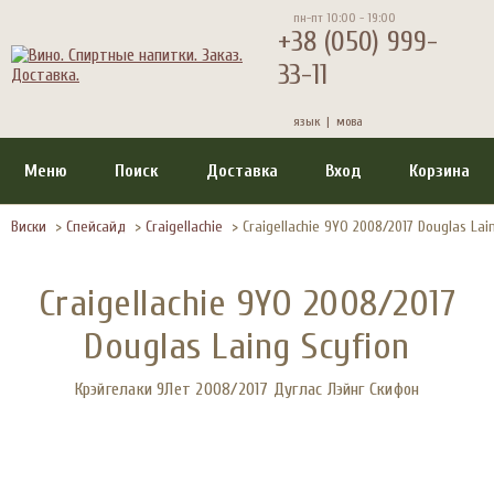
пн-пт 10:00 - 19:00
+38 (050) 999-
33-11
язык |
мова
Меню
Поиск
Доставка
Вход
Корзина
Виски
>
Спейсайд
>
Craigellachie
>
Craigellachie 9YO 2008/2017 Douglas Lai
Craigellachie 9YO 2008/2017
Douglas Laing Scyfion
Крэйгелаки 9Лет 2008/2017 Дуглас Лэйнг Скифон