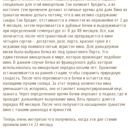
специально для этой винодельни. Сок начинает бродить, а из
косточек тем временем делают отличные кремы для дам. Вино из
гранатов можно делать потому, что в них велико содержание
сахара. Сок бродит, отстаивается в емкостях из нержавейки от 2 до
4 месяцев, затем переливается в дубовые бочки и выдерживается
при определенной температуре от 8 до 48 месяцев. Все, как
полагается, после чего гранатовый сок превращается в вино
четырех сортов – десертное, розе, порто, красное сухое и с
недавних пор появился пятый, игристое вино. Для довыдержки
виски была выбрана бочка из-под гранатового Порто. Это
единственная винодельня в мире, которая производит подобное
вино. В данном случае бочка из французского дуба, которая
использовалась на винодельне порядка восьми лет. Брожение
останавливается на ранней стадии, чтобы сохранить природную
сладость. После чего переливается в бочки и остается под
палящими лучами солнца. За этот период количества вина
уменьшается, испаряясь, оно оставляет концентрированный вкус
граната. Через определенное время бочки опускают в подвал, где и
проходит дальнейшее вызревание вина. Весь процесс длится
порядка 48 месяцев. После чего получается насыщенное гранатом
вино с тонами шоколада и пряностей.
Теперь очень интересно что получилось, когда эти две стихии
прожили вместе 22 месяца.