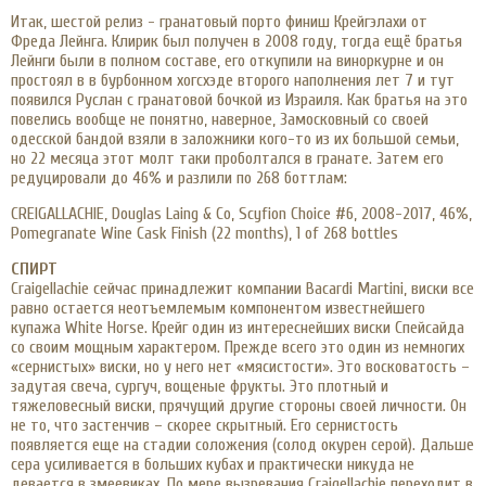
Итак, шестой релиз - гранатовый порто финиш Крейгэлахи от
Фреда Лейнга. Клирик был получен в 2008 году, тогда ещё братья
Лейнги были в полном составе, его откупили на виноркурне и он
простоял в в бурбонном хогсхэде второго наполнения лет 7 и тут
появился Руслан с гранатовой бочкой из Израиля. Как братья на это
повелись вообще не понятно, наверное, Замосковный со своей
одесской бандой взяли в заложники кого-то из их большой семьи,
но 22 месяца этот молт таки проболтался в гранате. Затем его
редуцировали до 46% и разлили по 268 боттлам:
CREIGALLACHIE, Douglas Laing & Co, Scyfion Choice #6, 2008-2017, 46%,
Pomegranate Wine Cask Finish (22 months), 1 of 268 bottles
СПИРТ
Craigellachie сейчас принадлежит компании Bacardi Martini, виски все
равно остается неотъемлемым компонентом известнейшего
купажа White Horse. Крейг один из интереснейших виски Спейсайда
со своим мощным характером. Прежде всего это один из немногих
«сернистых» виски, но у него нет «мясистости». Это восковатость –
задутая свеча, сургуч, вощеные фрукты. Это плотный и
тяжеловесный виски, прячущий другие стороны своей личности. Он
не то, что застенчив – скорее скрытный. Его сернистость
появляется еще на стадии соложения (солод окурен серой). Дальше
сера усиливается в больших кубах и практически никуда не
девается в змеевиках. По мере вызревания Craigellachie переходит в