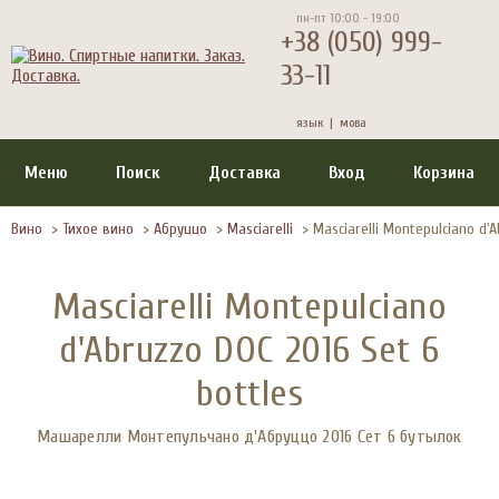
пн-пт 10:00 - 19:00
+38 (050) 999-
33-11
язык |
мова
Меню
Поиск
Доставка
Вход
Корзина
Вино
>
Тихое вино
>
Абруццо
>
Masciarelli
>
Masciarelli Montepulciano d'A
Masciarelli Montepulciano
d'Abruzzo DOC 2016 Set 6
bottles
Машарелли Монтепульчано д'Абруццо 2016 Сет 6 бутылок