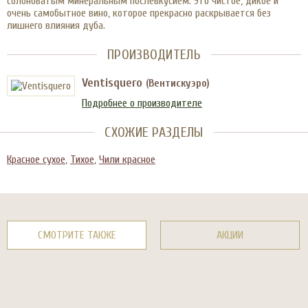
солоноватым минеральным послевкусием. Это чистое, дикое и
очень самобытное вино, которое прекрасно раскрывается без
лишнего влияния дуба.
ПРОИЗВОДИТЕЛЬ
Ventisquero
(Вентискуэро)
Подробнее о производителе
СХОЖИЕ РАЗДЕЛЫ
Красное сухое
,
Тихое
,
Чили красное
СМОТРИТЕ ТАКЖЕ
АКЦИИ