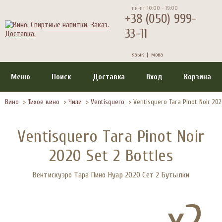
пн-пт 10:00 - 19:00
+38 (050) 999-
33-11
язык |
мова
Меню
Поиск
Доставка
Вход
Корзина
Вино
>
Тихое вино
>
Чили
>
Ventisquero
>
Ventisquero Tara Pinot Noir 202
Ventisquero Tara Pinot Noir
2020 Set 2 Bottles
Вентискуэро Тара Пино Нуар 2020 Сет 2 Бутылки
x2