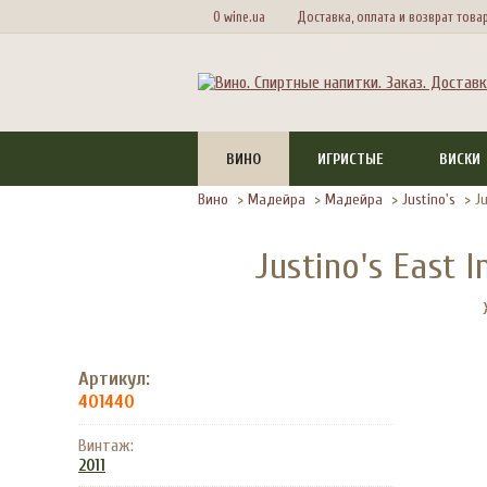
О wine.ua
Доставка, оплата и возврат това
ВИНО
ИГРИСТЫЕ
ВИСКИ
Вино
>
Мадейра
>
Мадейра
>
Justino's
>
J
Justino's East 
Артикул:
401440
Винтаж:
2011