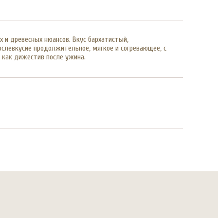
х и древесных нюансов. Вкус бархатистый,
ослевкусие продолжительное, мягкое и согревающее, с
 как дижестив после ужина.