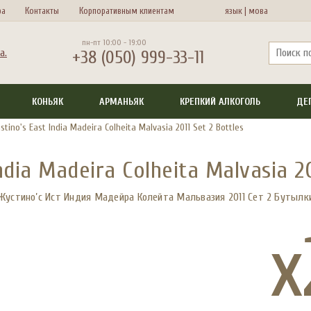
ра
Контакты
Корпоративным клиентам
язык |
мова
пн-пт 10:00 - 19:00
+38 (050) 999-33-11
КОНЬЯК
АРМАНЬЯК
КРЕПКИЙ АЛКОГОЛЬ
ДЕ
ustino's East India Madeira Colheita Malvasia 2011 Set 2 Bottles
India Madeira Colheita Malvasia 20
Жустино’с Ист Индия Мадейра Колейта Мальвазия 2011 Сет 2 Бутылк
x