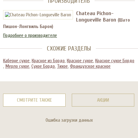
ПРОИЗВОДИТЕЛЬ
Chateau Pichon-
Longueville Baron
(Шато
Пишон-Лонгвиль Барон)
Подробнее о производителе
СХОЖИЕ РАЗДЕЛЫ
Каберне сухое
,
Красное из Бордо
,
Красное сухое
,
Красное сухое Бордо
,
Мерло сухое
,
Сухое Бордо
,
Тихое
,
Французское красное
СМОТРИТЕ ТАКЖЕ
АКЦИИ
Ошибка загрузки данных