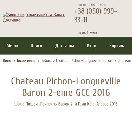
пн-пт 10:00 - 19:00
+38 (050) 999-
33-11
язык |
мова
Меню
Поиск
Доставка
Вход
Корзина
Вино
>
Тихое вино
>
Пойяк
>
Chateau Pichon-Longueville Baron
>
Chateau 
Chateau Pichon-Longueville
Baron 2-eme GCC 2016
Шато Пишон-Лонгвиль Барон 2-й Гран Крю Классе 2016