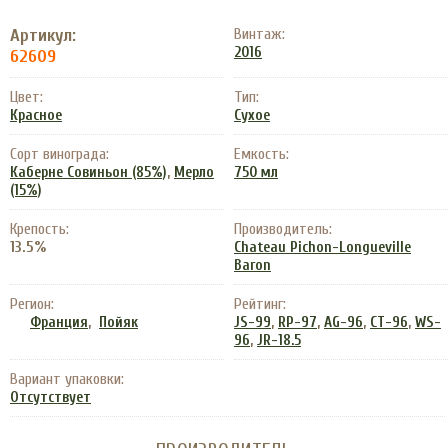
Артикул:
Винтаж:
2016
62609
Цвет:
Тип:
Красное
Сухое
Сорт винограда:
Емкость:
,
Каберне Совиньон (85%)
Мерло
750 мл
(15%)
Крепость:
Производитель:
13.5%
Chateau Pichon-Longueville
Baron
Регион:
Рейтинг:
,
,
,
,
,
Франция
Пойяк
JS-99
RP-97
AG-96
CT-96
WS-
,
96
JR-18.5
Вариант упаковки:
Отсутствует