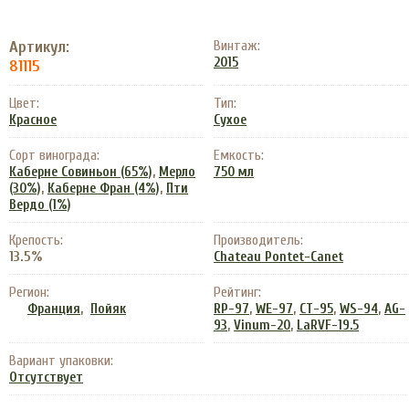
Артикул:
Винтаж:
2015
81115
Цвет:
Тип:
Красное
Сухое
Сорт винограда:
Емкость:
,
Каберне Совиньон (65%)
Мерло
750 мл
,
,
(30%)
Каберне Фран (4%)
Пти
Вердо (1%)
Крепость:
Производитель:
13.5%
Chateau Pontet-Canet
Регион:
Рейтинг:
,
,
,
,
,
Франция
Пойяк
RP-97
WE-97
CT-95
WS-94
AG-
,
,
93
Vinum-20
LaRVF-19.5
Вариант упаковки:
Отсутствует