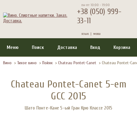
пн-пт 10:00 - 19:00
+38 (050) 999-
33-11
язык |
мова
Меню
Поиск
Доставка
Вход
Корзина
Вино
>
Тихое вино
>
Пойяк
>
Chateau Pontet-Canet
>
Chateau Pontet-Can
Chateau Pontet-Canet 5-em
GCC 2015
Шато Понте-Кане 5-ый Гран Крю Классе 2015