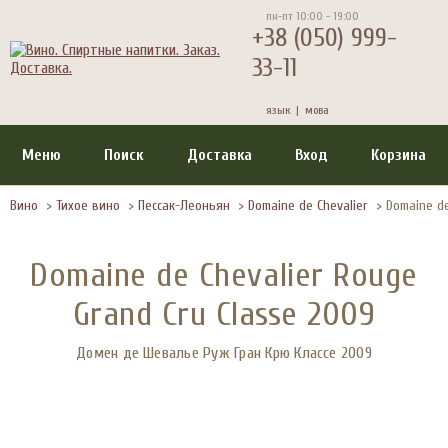
пн-пт 10:00 - 19:00
+38 (050) 999-
33-11
язык |
мова
Меню
Поиск
Доставка
Вход
Корзина
Вино
>
Тихое вино
>
Пессак-Леоньян
>
Domaine de Chevalier
>
Domaine de
Domaine de Chevalier Rouge
Grand Cru Classe 2009
Домен де Шевалье Руж Гран Крю Классе 2009