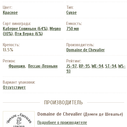
Цвет:
Тип:
Красное
Сухое
Сорт винограда:
Емкость:
,
Каберне Совиньон (64%)
Мерло
750 мл
,
(30%)
Пти Вердо (6%)
Крепость:
Производитель:
13.5%
Domaine de Chevalier
Регион:
Рейтинг:
,
,
,
,
,
Франция
Пессак-Леоньян
JS-97
RP-95
WE-94
ST-94
WS-
93
Вариант упаковки:
Отсутствует
ПРОИЗВОДИТЕЛЬ
Domaine de Chevalier
(Домен де Шевалье)
Подробнее о производителе