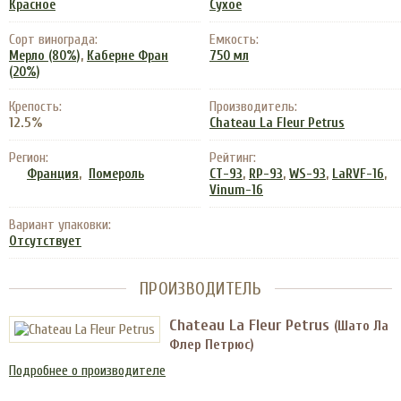
Красное
Сухое
Сорт винограда:
Емкость:
,
Мерло (80%)
Каберне Фран
750 мл
(20%)
Крепость:
Производитель:
12.5%
Chateau La Fleur Petrus
Регион:
Рейтинг:
,
,
,
,
,
Франция
Помероль
CT-93
RP-93
WS-93
LaRVF-16
Vinum-16
Вариант упаковки:
Отсутствует
ПРОИЗВОДИТЕЛЬ
Chateau La Fleur Petrus
(Шато Ла
Флер Петрюс)
Подробнее о производителе