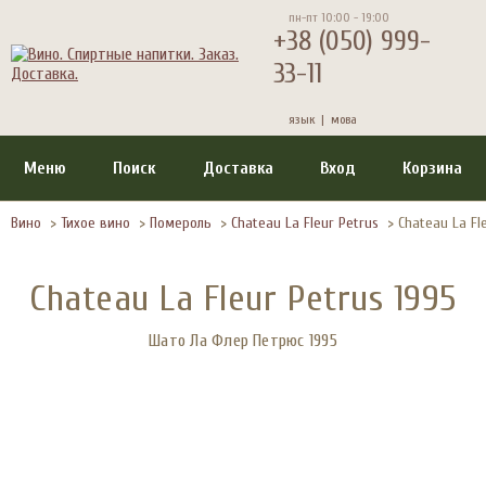
пн-пт 10:00 - 19:00
+38 (050) 999-
33-11
язык |
мова
Меню
Поиск
Доставка
Вход
Корзина
Вино
>
Тихое вино
>
Помероль
>
Chateau La Fleur Petrus
>
Chateau La Fl
Chateau La Fleur Petrus 1995
Шато Ла Флер Петрюс 1995