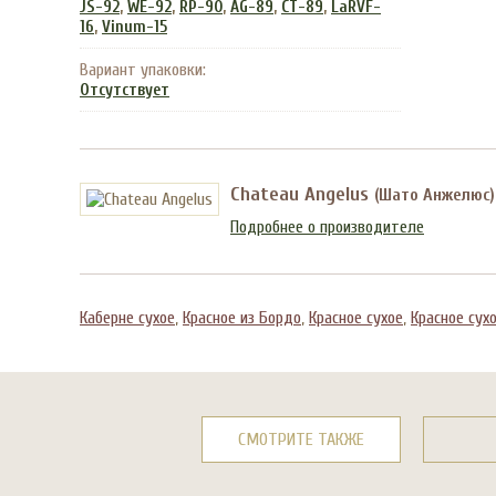
,
,
,
,
,
JS-92
WE-92
RP-90
AG-89
CT-89
LaRVF-
,
16
Vinum-15
Вариант упаковки:
Отсутствует
Chateau Angelus
(Шато Анжелюс)
Подробнее о производителе
Каберне сухое
,
Красное из Бордо
,
Красное сухое
,
Красное сух
СМОТРИТЕ ТАКЖЕ