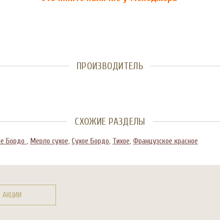
ПРОИЗВОДИТЕЛЬ
СХОЖИЕ РАЗДЕЛЫ
ое Бордо
,
Мерло сухое
,
Сухое Бордо
,
Тихое
,
Французское красное
АКЦИИ