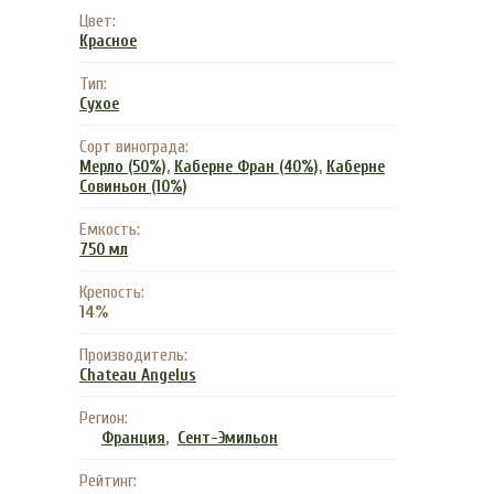
Цвет:
Красное
Тип:
Сухое
Сорт винограда:
,
,
Мерло (50%)
Каберне Фран (40%)
Каберне
Совиньон (10%)
Емкость:
750 мл
Крепость:
14%
Производитель:
Chateau Angelus
Регион:
,
Франция
Сент-Эмильон
Рейтинг: