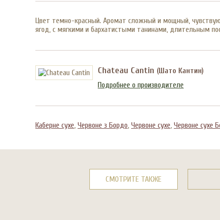
Цвет темно-красный. Аромат сложный и мощный, чувствуют
ягод, с мягкими и бархатистыми танинами, длительным посл
Chateau Cantin
(Шато Кантин)
Подробнее о производителе
Каберне сухе
,
Червоне з Бордо
,
Червоне сухе
,
Червоне сухе 
СМОТРИТЕ ТАКЖЕ