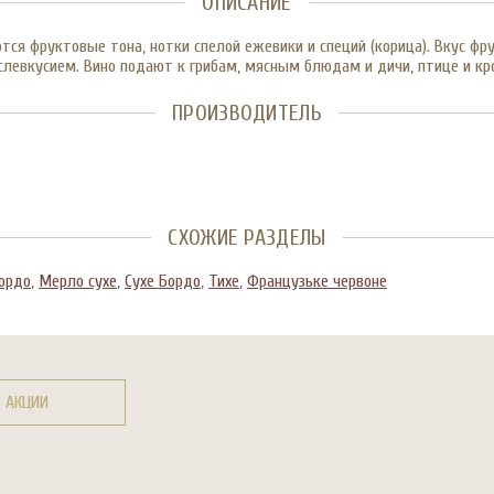
ОПИСАНИЕ
ся фруктовые тона, нотки спелой ежевики и специй (корица). Вкус ф
евкусием. Вино подают к грибам, мясным блюдам и дичи, птице и кроли
ПРОИЗВОДИТЕЛЬ
СХОЖИЕ РАЗДЕЛЫ
Бордо
,
Мерло сухе
,
Сухе Бордо
,
Тихе
,
Французьке червоне
АКЦИИ