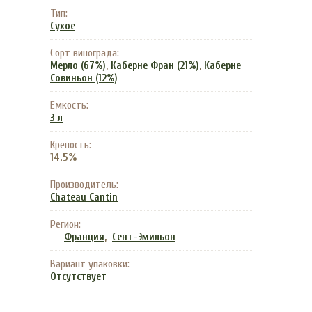
Тип:
Сухое
Сорт винограда:
,
,
Мерло (67%)
Каберне Фран (21%)
Каберне
Совиньон (12%)
Емкость:
3 л
Крепость:
14.5%
Производитель:
Chateau Cantin
Регион:
,
Франция
Сент-Эмильон
Вариант упаковки:
Отсутствует