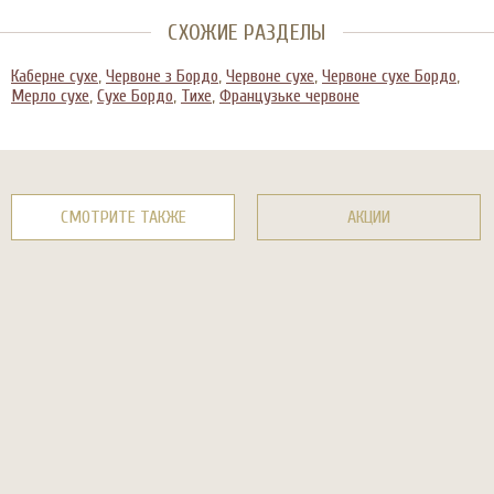
СХОЖИЕ РАЗДЕЛЫ
Каберне сухе
,
Червоне з Бордо
,
Червоне сухе
,
Червоне сухе Бордо
,
Мерло сухе
,
Сухе Бордо
,
Тихе
,
Французьке червоне
СМОТРИТЕ ТАКЖЕ
АКЦИИ