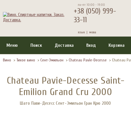
пн-пт 10:00 - 19:00
+38 (050) 999-
33-11
язык |
мова
Меню
Поиск
Доставка
Вход
Корзина
Вино
>
Тихое вино
>
Сент-Эмильон
>
Chateau Pavie-Decesse
>
Chateau Pa
Chateau Pavie-Decesse Saint-
Emilion Grand Cru 2000
Шато Пави-Десесс Сент-Эмильон Гран Крю 2000