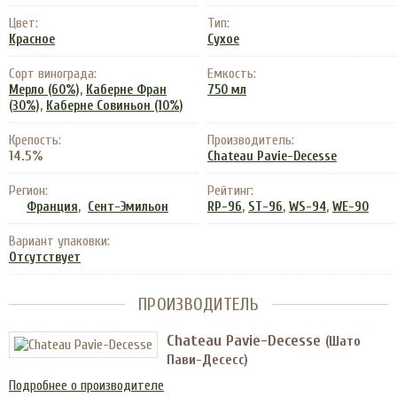
Цвет:
Тип:
Красное
Сухое
Сорт винограда:
Емкость:
,
Мерло (60%)
Каберне Фран
750 мл
,
(30%)
Каберне Совиньон (10%)
Крепость:
Производитель:
14.5%
Chateau Pavie-Decesse
Регион:
Рейтинг:
,
,
,
,
Франция
Сент-Эмильон
RP-96
ST-96
WS-94
WE-90
Вариант упаковки:
Отсутствует
ПРОИЗВОДИТЕЛЬ
Chateau Pavie-Decesse
(Шато
Пави-Десесс)
Подробнее о производителе