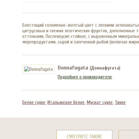
Блестящий соломенно-желтый цвет с легкими зеленоватыми
цитрусовых и свежих экзотических фруктов, дополненные т
оттенками. Послевкусие стойкое, с выраженным минераль
морепродуктами, сырой и запеченной рыбой (включая жирны
Donnafugata
(Доннафугата)
Подробнее о производителе
Белое сухое
,
Итальянское белое
,
Мускат сухое
,
Тихое
СМОТРИТЕ ТАКЖЕ