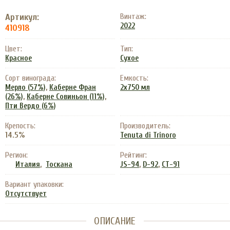
Артикул:
Винтаж:
2022
410918
Цвет:
Тип:
Красное
Сухое
Сорт винограда:
Емкость:
,
Мерло (57%)
Каберне Фран
2х750 мл
,
,
(26%)
Каберне Совиньон (11%)
Пти Вердо (6%)
Крепость:
Производитель:
14.5%
Tenuta di Trinoro
Регион:
Рейтинг:
,
,
,
Италия
Тоскана
JS-94
D-92
CT-91
Вариант упаковки:
Отсутствует
ОПИСАНИЕ