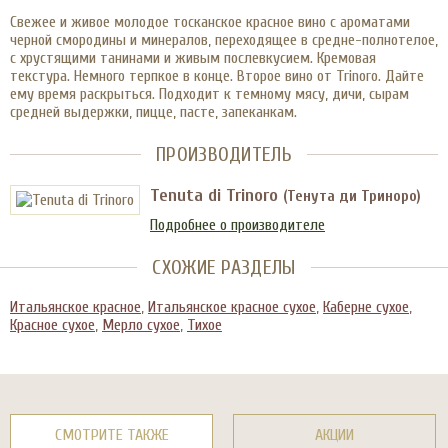
Свежее и живое молодое тосканское красное вино с ароматами
черной смородины и минералов, переходящее в средне-полнотелое,
с хрустящими танинами и живым послевкусием. Кремовая
текстура. Немного терпкое в конце. Второе вино от Trinoro. Дайте
ему время раскрыться. Подходит к темному мясу, дичи, сырам
средней выдержки, пицце, пасте, запеканкам.
ПРОИЗВОДИТЕЛЬ
Tenuta di Trinoro
(Тенута ди Триноро)
Подробнее о производителе
СХОЖИЕ РАЗДЕЛЫ
Итальянское красное
,
Итальянское красное сухое
,
Каберне сухое
,
Красное сухое
,
Мерло сухое
,
Тихое
СМОТРИТЕ ТАКЖЕ
АКЦИИ