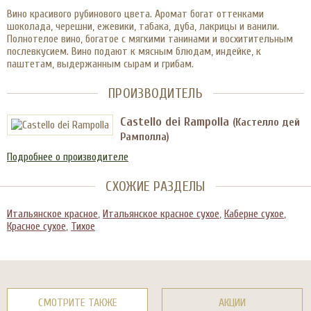
Вино красивого рубинового цвета. Аромат богат оттенками
шоколада, черешни, ежевики, табака, дуба, лакрицы и ванили.
Полнотелое вино, богатое с мягкими танинами и восхитительным
послевкусием. Вино подают к мясным блюдам, индейке, к
паштетам, выдержанным сырам и грибам.
ПРОИЗВОДИТЕЛЬ
Castello dei Rampolla
(Кастелло дей
Рамполла)
Подробнее о производителе
СХОЖИЕ РАЗДЕЛЫ
Итальянское красное
,
Итальянское красное сухое
,
Каберне сухое
,
Красное сухое
,
Тихое
СМОТРИТЕ ТАКЖЕ
АКЦИИ