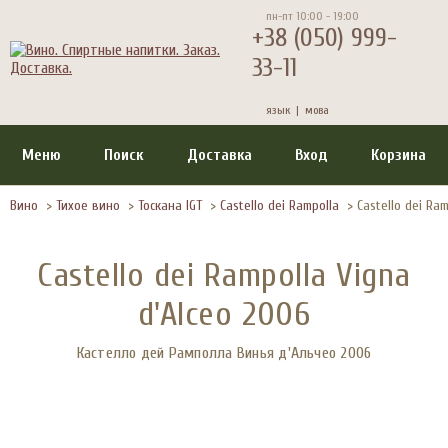
пн-пт 10:00 - 19:00
+38 (050) 999-
33-11
язык |
мова
Меню
Поиск
Доставка
Вход
Корзина
Вино
>
Тихое вино
>
Тоскана IGT
>
Castello dei Rampolla
>
Castello dei Ram
Castello dei Rampolla Vigna
d'Alceo 2006
Кастелло дей Рамполла Винья д'Альчео 2006