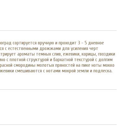
оград сортируется вручную и проходит 3 - 5 дневное
ется с естественными дрожжами для усиления черт
нстрирует ароматы темных слив, ежевики, корицы, гвоздики
но с плотной структурой и бархатной текстурой с долгим
красной смородины молотых пряностей на пике ноты мокко
и ежевики смешиваются с нотами мокрой земли и подлеска.