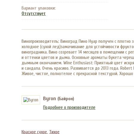
Вариант упаковки:
Отсутствует
Винопроизводитель: Виноград Пино Нуар получен с плотно 
холодное (сухой лед)замачивание для устойчивости фрукто
виноградника. Вино созревает 14 месяцев в помещении с ре
и оттенки цветов и дыма. Основные ароматы букета черешн
дымным окончанием. Wine Enthusiast: Приятный цвет искр
и сандала. Очень красиво. Развивается до 2013 года. Robe
Живое, чистое, полнотелое с прекрасной текстурой. Хорошо
Byron
(Байрон)
Подробнее о производителе
Красное сухое
,
Тихое