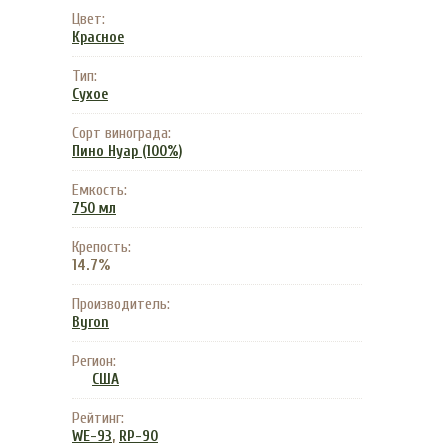
Цвет:
Красное
Тип:
Сухое
Сорт винограда:
Пино Нуар (100%)
Емкость:
750 мл
Крепость:
14.7%
Производитель:
Byron
Регион:
США
Рейтинг:
,
WE-93
RP-90