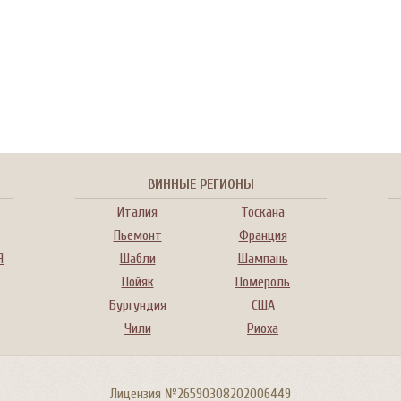
ВИННЫЕ РЕГИОНЫ
Италия
Тоскана
Пьемонт
Франция
Я
Шабли
Шампань
Пойяк
Помероль
Бургундия
США
Чили
Риоха
Лицензия №26590308202006449