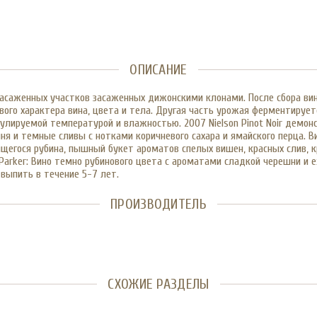
ОПИСАНИЕ
засаженных участков засаженных дижонскими клонами. После сбора вин
вого характера вина, цвета и тела. Другая часть урожая ферментиру
гулируемой температурой и влажностью. 2007 Nielson Pinot Noir демо
я и темные сливы с нотками коричневого сахара и ямайского перца. Ви
ящегося рубина, пышный букет ароматов спелых вишен, красных слив, 
rt Parker: Вино темно рубинового цвета с ароматами сладкой черешни 
 выпить в течение 5-7 лет.
ПРОИЗВОДИТЕЛЬ
СХОЖИЕ РАЗДЕЛЫ