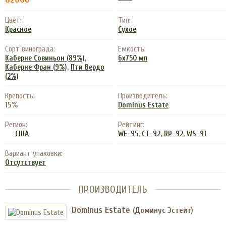
Цвет:
Тип:
Красное
Сухое
Сорт винограда:
Емкость:
,
Каберне Совиньон (89%)
6x750 мл
,
Каберне Фран (9%)
Пти Вердо
(2%)
Крепость:
Производитель:
15%
Dominus Estate
Регион:
Рейтинг:
,
,
,
США
WE-95
CT-92
RP-92
WS-91
Вариант упаковки:
Отсутствует
ПРОИЗВОДИТЕЛЬ
Dominus Estate
(Доминус Эстейт)