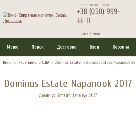
пн-пт 10:00 - 19:00
+38 (050) 999-
33-11
язык |
мова
Меню
Поиск
Доставка
Вход
Корзина
Вино
>
Тихое вино
>
США
>
Dominus Estate
>
Dominus Estate Napanook 20
Dominus Estate Napanook 2017
Доминус Эстейт Напанук 2017