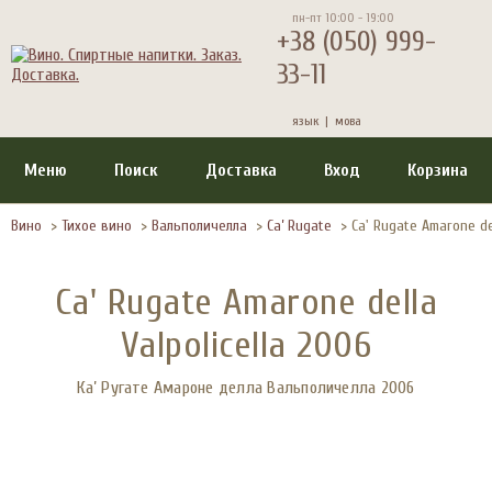
пн-пт 10:00 - 19:00
+38 (050) 999-
33-11
язык |
мова
Меню
Поиск
Доставка
Вход
Корзина
Вино
>
Тихое вино
>
Вальполичелла
>
Ca’ Rugate
>
Ca' Rugate Amarone del
Ca' Rugate Amarone della
Valpolicella 2006
Ка’ Ругате Амароне делла Вальполичелла 2006