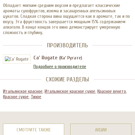
Обладает мягким средним вкусом и предлагает классические
ароматы сухофруктов, изюма и засахаренных апельсиновых
цукатов. Сладкая сторона вина ощущается как в аромате, так и по
вкусу. Эта фруктовость завершается мощным 15% содержанием
алкоголя. В конце концов это вино демонстрирует умеренную
сложность и глубину.
ПРОИЗВОДИТЕЛЬ
Ca’ Rugate
(Ка’ Ругате)
Подробнее о производителе
СХОЖИЕ РАЗДЕЛЫ
Итальянское красное
,
Итальянское красное сухое
,
Красное венето
,
Красное сухое
,
Тихое
СМОТРИТЕ ТАКЖЕ
АКЦИИ