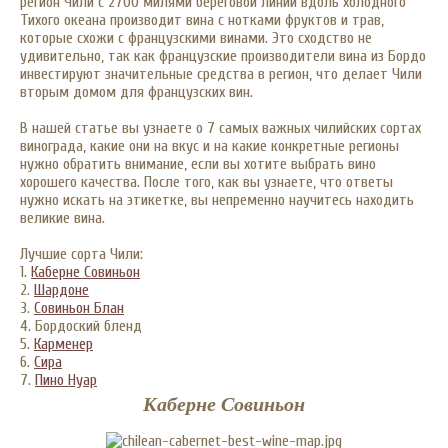
регион Чили с 2700 милями береговой линии вдоль холодного
Тихого океана производит вина с нотками фруктов и трав,
которые схожи с французскими винами. Это сходство не
удивительно, так как французские производители вина из Бордо
инвестируют значительные средства в регион, что делает Чили
вторым домом для французских вин.
В нашей статье вы узнаете о 7 самых важных чилийских сортах
винограда, какие они на вкус и на какие конкретные регионы
нужно обратить внимание, если вы хотите выбрать вино
хорошего качества. После того, как вы узнаете, что ответы
нужно искать на этикетке, вы непременно научитесь находить
великие вина.
Лучшие сорта Чили:
1.
Каберне Совиньон
2.
Шардоне
3.
Совиньон Блан
4. Бордоский бленд
5.
Карменер
6.
Сира
7.
Пино Нуар
Каберне Совиньон