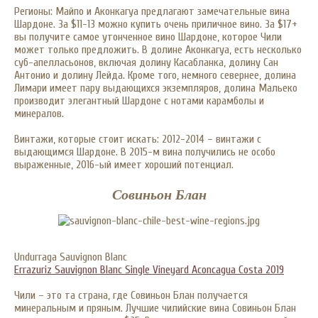
Регионы: Майпо и Аконкагуа предлагают замечательные вина
Шардоне. За $11-13 можно купить очень приличное вино. За $17+
вы получите самое утонченное вино Шардоне, которое Чили
может только предложить. В долине Аконкагуа, есть несколько
суб-апелласьонов, включая долину Касабланка, долину Сан
Антонио и долину Лейда. Кроме того, немного севернее, долина
Лимари имеет пару выдающихся экземпляров, долина Мальеко
производит элегантный Шардоне с нотами карамболы и
минералов.
Винтажи, которые стоит искать: 2012-2014 – винтажи с
выдающимся Шардоне. В 2015-м вина получились не особо
выраженные, 2016-ый имеет хороший потенциал.
Совиньон Блан
Undurraga Sauvignon Blanc
Errazuriz Sauvignon Blanc Single Vineyard Aconcagua Costa 201
9
Чили – это та страна, где Совиньон Блан получается
минеральным и пряным. Лучшие чилийские вина Совиньон Блан