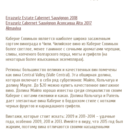
Errazuriz Estate Cabernet Sauvignon 201
8
Errazuriz Cabernet Sauvignon Aconcagua Alto 201
7
Almaviva
Каберне Совиньон является наиболее широко засаженным
сортом винограда в Чили. Чилийское вино из Каберне Совиньон
более светлое, менее танинное с сочными ароматами черешни,
сливы, копченого болгарского перца, мяты и грифеля (на
некоторых более изысканных экземплярах).
Регионы: большинство великих и качественных вин помечены
как вина Central Valley (Valle Central). Эта обширная долина,
которая включает в себя ряд субрегионов: Майпо, Кольчагуа и
долину Мауле. До $20 можно купить качественное винтажное
вино. Долина Майпо хорошо известна среди специалистов своим
Каберне с нотами ежевики и какао. Долина Кольчагуа и Рапель
дает элегантные вина Каберне в бордоском стиле с нотками
черных фруктов и карандашного грифеля.
Винтажи, которые стоит искать: 2009 и 2011-2014 – удачные
года, особенно 2009, 2011 и 2013. Имейте в виду, что 2015 год был
жарким, поэтому вина отличаются своими насыщенными