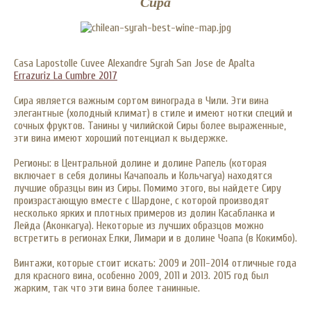
Сира
Casa Lapostolle Cuvee Alexandre Syrah San Jose de Apalta
Errazuriz La Cumbre 20
17
Сира является важным сортом винограда в Чили. Эти вина
элегантные (холодный климат) в стиле и имеют нотки специй и
сочных фруктов. Танины у чилийской Сиры более выраженные,
эти вина имеют хороший потенциал к выдержке.
Регионы: в Центральной долине и долине Рапель (которая
включает в себя долины Качапоаль и Кольчагуа) находятся
лучшие образцы вин из Сиры. Помимо этого, вы найдете Сиру
произрастающую вместе с Шардоне, с которой производят
несколько ярких и плотных примеров из долин Касабланка и
Лейда (Аконкагуа). Некоторые из лучших образцов можно
встретить в регионах Елки, Лимари и в долине Чоапа (в Кокимбо).
Винтажи, которые стоит искать: 2009 и 2011-2014 отличные года
для красного вина, особенно 2009, 2011 и 2013. 2015 год был
жарким, так что эти вина более танинные.