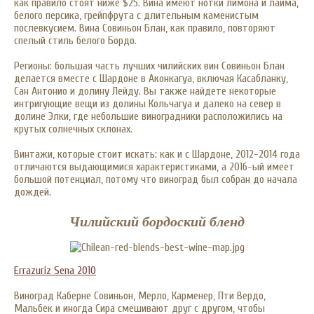
как правило стоят ниже $25. Вина имеют нотки лимона и лайма,
белого персика, грейпфрута с длительным каменистым
послевкусием. Вина Совиньон Блан, как правило, повторяют
спелый стиль белого Бордо.
Регионы: большая часть лучших чилийских вин Совиньон Блан
делается вместе с Шардоне в Аконкагуа, включая Касабланку,
Сан Антонио и долину Лейду. Вы также найдете некоторые
интригующие вещи из долины Кольчагуа и далеко на север в
долине Элки, где небольшие виноградники расположились на
крутых солнечных склонах.
Винтажи, которые стоит искать: как и с Шардоне, 2012-2014 года
отличаются выдающимися характеристиками, а 2016-ый имеет
большой потенциал, потому что виноград был собран до начала
дождей.
Чилийский бордоский бленд
Errazuriz Sena 201
0
Виноград Каберне Совиньон, Мерло, Карменер, Пти Вердо,
Мальбек и иногда Сира смешивают друг с другом, чтобы