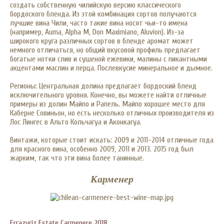
создать собственную чилийскую версию классического
бордоского бленда. Из этой комбинация сортов получаются
лучшие вина Чили, часто такие вина носят чьи-то имена
(например, Auma, Alpha M, Don Maximiano, Aluvion). Из-за
широкого круга различных сортов в бленде аромат может
немного отличаться, но общий вкусовой профиль предлагает
богатые нотки слив и сушеной ежевики, малины с пикантными
акцентами маслин и перца. Послевкусие минеральное и дымное.
Регионы: Центральная долина предлагает бордоский бленд
исключительного уровня. Конечно, вы можете найти отличные
примеры из долин Майпо и Рапель. Майпо хорошее место для
Каберне Совиньон, но есть несколько отличных производителя из
Лос Лингес в Альто Кольчагуа и Аконкагуа.
Винтажи, которые стоит искать: 2009 и 2011-2014 отличные года
для красного вина, особенно 2009, 2011 и 2013. 2015 год был
жарким, так что эти вина более танинные.
Карменер
Errazuriz Estate Carmenere 201
8