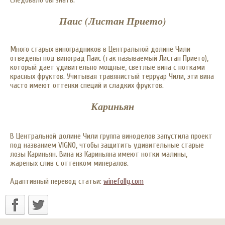
следовало бы знать:
Паис (Листан Прието)
Много старых виноградников в Центральной долине Чили
отведены под виноград Паис (так называемый Листан Прието),
который дает удивительно мощные, светлые вина с нотками
красных фруктов. Учитывая травянистый терруар Чили, эти вина
часто имеют оттенки специй и сладких фруктов.
Кариньян
В Центральной долине Чили группа виноделов запустила проект
под названием VIGNO, чтобы защитить удивительные старые
лозы Кариньян. Вина из Кариньяна имеют нотки малины,
жареных слив с оттенком минералов.
Адаптивный перевод статьи:
winefolly.com