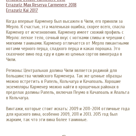
Errazuriz Max Reserva Carmenere 201
8
Errazuriz Kai 20
17
Когда впервые Карменер был высажен в Чили, его приняли за
Мерло. К счастью, эта маленькая ошибка, скорее всего, спасла
Карменер от исчезновения. Карменер имеет схожий профиль с
Мерло: легкое тело, сочный вкус с нотками сливы и черешни с
мягкими танинами. Карменер отличается от Мерло пикантными
нотами черного перца, сладкого перца и какао порошка. Это
сказочное вино под еду и один из ценных сортов винограда в
Чили.
Регионы: Центральная долина Чили является родиной для
большинства чилийского Карменера. Так же ценные образцы
можно встретить в Рапель, Кольчагуа и Качапоаль. Хорошие
экземпляры Карменер можно найти в крошечных районах в
пределах долины Рапель, включая Пеумо в Качапоаль и Апальта
в Кольчагуа.
Винтажи, которые стоит искать: 2009 и 2011-2014 отличные года
для красного вина, особенно 2009, 2011 и 2013. 2015 год был
жарким, так что эти вина более танинные.