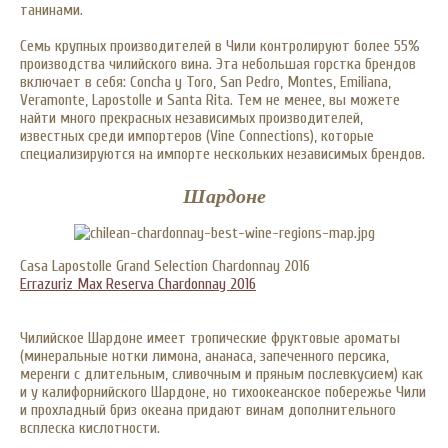
танинами.
Семь крупных производителей в Чили контролируют более 55%
производства чилийского вина. Эта небольшая горстка брендов
включает в себя: Concha y Toro, San Pedro, Montes, Emiliana,
Veramonte, Lapostolle и Santa Rita. Тем не менее, вы можете
найти много прекрасных независимых производителей,
известных среди импортеров (Vine Connections), которые
специализируются на импорте нескольких независимых брендов.
Шардоне
Casa Lapostolle Grand Selection Chardonnay 2016
Errazuriz Max Reserva Chardonnay 2016
Чилийское Шардоне имеет тропические фруктовые ароматы
(минеральные нотки лимона, ананаса, запеченного персика,
меренги с длительным, сливочным и пряным послевкусием) как
и у калифорнийского Шардоне, но тихоокеанское побережье Чили
и прохладный бриз океана придают винам дополнительного
всплеска кислотности.