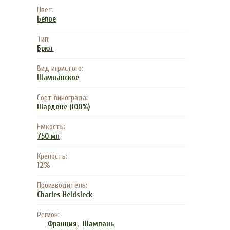
Цвет:
Белое
Тип:
Брют
Вид игристого:
Шампанское
Сорт винограда:
Шардоне (100%)
Емкость:
750 мл
Крепость:
12%
Производитель:
Charles Heidsieck
Регион:
,
Франция
Шампань