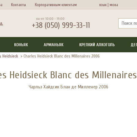
ра
Контакты
Корпоративным клиентам
язык |
мова
пн-пт 10:00 - 19:00
+38 (050) 999-33-11
КОНЬЯК
АРМАНЬЯК
КРЕПКИЙ АЛКОГОЛЬ
ДЕ
s Heidsieck
>
Charles Heidsieck Blanc des Millenaires 2006
es Heidsieck Blanc des Millenaire
Чарльз Хайдсик Блан де Милленер 2006