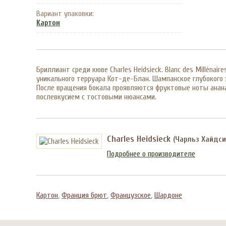
Вариант упаковки:
Картон
Бриллиант среди кюве Charles Heidsieck. Blanc des Milléna
уникального терруара Кот-де-Блан. Шампанское глубокого 
После вращения бокала проявляются фруктовые ноты ананас
послевкусием с тостовыми нюансами.
Charles Heidsieck
(Чарльз Хайдси
Подробнее о производителе
Картон
,
Франция брют
,
Французское
,
Шардоне