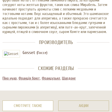
фруктовые ноты с оттенками лимонного пирога, за которыми
следуют ноты желтых фруктов, таких как слива Мирабель. Затем
начинают проступать ароматы слив с легкими медовыми и
тостовыми нотами. Вкус насыщенный и объемный. Это шампанское
идеально подходит для аперитива, а также прекрасно сочетается
как с простыми, так и с более изысканными блюдами: гугерами и
сырными пирожками (к аперитиву), или пате-ан-крут, запеченной
курицей, птицей в сливочном соусе, сыром Комте или пармезаном.
ПРОИЗВОДИТЕЛЬ
Gosset
(Госсе)
СХОЖИЕ РАЗДЕЛЫ
Піно нуар
,
Франція брют
,
Французьке
,
Шардоне
СМОТРИТЕ ТАКЖЕ
АКЦИИ