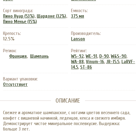
Сорт винограда:
Емкость:
,
,
Пино Нуар (53%)
Шардоне (32%)
375 мл
Пино Менье (15%)
Крепость:
Производитель:
12.5%
Lanson
Регион:
Рейтинг:
,
,
,
,
,
Франция
Шампань
WS-92
WE-91
D-90
W&S-90
,
,
,
WA-88
Vinum-16
JR-15.5
LaRVF-
,
14.5
ST-86
Вариант упаковки:
Отсутствует
ОПИСАНИЕ
Свежее и ароматное шампанское, с нотами цветов весеннего сада,
конфет с вишневой начинкой, леденцов, кекса и свежего имбиря.
Демонстрирует чистое минеральное послевкусие. Выдержка:
больше 3 лет.