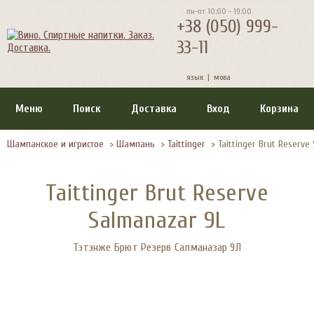
пн-пт 10:00 - 19:00
+38 (050) 999-
33-11
язык |
мова
Меню
Поиск
Доставка
Вход
Корзина
Шампанское и игристое
>
Шампань
>
Taittinger
>
Taittinger Brut Reserve
Taittinger Brut Reserve
Salmanazar 9L
Тэтэнже Брют Резерв Салманазар 9Л