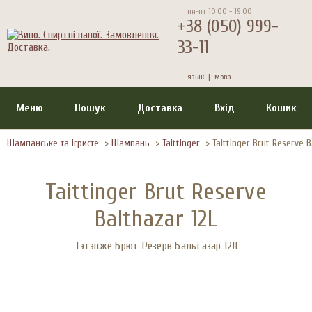
пн-пт 10:00 - 19:00
+38 (050) 999-
33-11
язык |
мова
Меню
Пошук
Доставка
Вхід
Кошик
Шампанське та ігристе
>
Шампань
>
Taittinger
>
Taittinger Brut Reserve B
Taittinger Brut Reserve
Balthazar 12L
Тэтэнже Брют Резерв Бальтазар 12Л