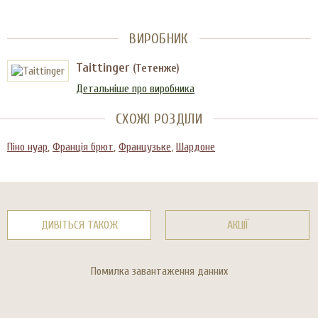
ВИРОБНИК
Taittinger
(Тетенже)
Детальніше про виробника
СХОЖІ РОЗДІЛИ
Піно нуар
,
Франція брют
,
Французьке
,
Шардоне
ДИВІТЬСЯ ТАКОЖ
АКЦІЇ
Помилка завантаження данних