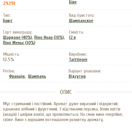
Біле
29291
Тип:
Вид ігристого:
Брют
Шампанское
Сорт винограду:
Ємність:
,
,
Шардоне (40%)
Піно Нуар (30%)
12 л
Піно Меньє (30%)
Міцність:
Виробник:
12.5%
Taittinger
Регіон:
Варіант упаковки:
,
Франція
Шампань
Відсутня
ОПИС
Мус стриманий і постійний. Аромат дуже виразний і відкритий,
однаково хлібний і фруктовий. З відтінками персика, білих квітів
(акація) і шкірки ванілі, що проявляються. На смак вино енергійне,
свіже. Вино з хорошим потенціалом розвитку аромату.