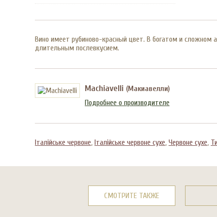
Вино имеет рубиново-красный цвет. В богатом и сложном 
длительным послевкусием.
Machiavelli
(Макиавелли)
Подробнее о производителе
Італійське червоне
,
Італійське червоне сухе
,
Червоне сухе
,
Т
СМОТРИТЕ ТАКЖЕ