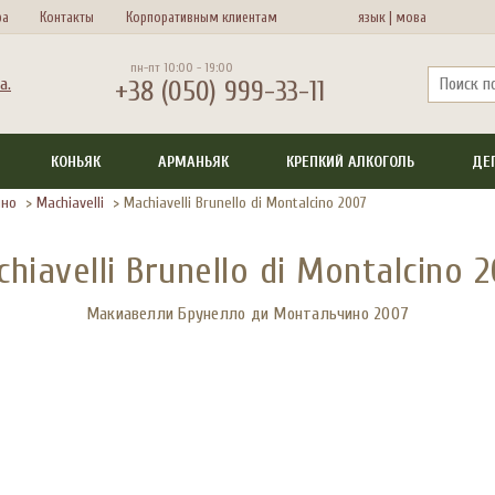
ра
Контакты
Корпоративным клиентам
язык |
мова
пн-пт 10:00 - 19:00
+38 (050) 999-33-11
КОНЬЯК
АРМАНЬЯК
КРЕПКИЙ АЛКОГОЛЬ
ДЕ
ино
>
Machiavelli
>
Machiavelli Brunello di Montalcino 2007
hiavelli Brunello di Montalcino 
Макиавелли Брунелло ди Монтальчино 2007