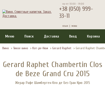
пн-пт 10:00 - 19:00
+38 (050) 999-
33-11
язык |
мова
Меню
Поиск
Доставка
Вход
Корзина
Вино
>
Тихое вино
>
Кот-де-Нюи
>
Gerard Raphet
>
Gerard Raphet Chambe
Gerard Raphet Chambertin Clos
de Beze Grand Cru 2015
Жерар Рафе Шамбертен Кло де Без Гран Крю 2015