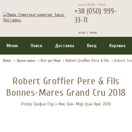
пн-пт 10:00 - 19:00
+38 (050) 999-
33-11
язык |
мова
Меню
Поиск
Доставка
Вход
Корзина
Вино
>
Тихое вино
>
Кот-де-Нюи
>
Robert Groffier Pere & Fils
>
Robert Gro
Robert Groffier Pere & Fils
Bonnes-Mares Grand Cru 2018
Робер Грофье Пэр э Фис Бон-Мар Гран Крю 2018