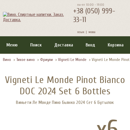
пн-пт 10:00 - 19:00
+38 (050) 999-
33-11
язык |
мова
Меню
Поиск
Доставка
Вход
Корзина
Вино
>
Тихое вино
>
Фриули
>
Vigneti Le Monde
>
Vigneti Le Monde Pinot
Vigneti Le Monde Pinot Bianco
DOC 2024 Set 6 Bottles
Виньети Ле Монде Пино Бьянко 2024 Сет 6 Бутылок
x6