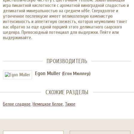
кристаллическую чистоту с цветочным теплом. Захватывающая
игра пикантной кислотности с ароматной виноградной сладостью и
деликатной минеральностью на среднем нёбе. Сверхдолгое и
утонченное послевкусие имеет великолепную каменистую
интенсивность и аппетитную свежесть, которая неумолимо тянет
вас обратно за еще одной порцией этого деликатного саарского
шедевра. Превосходный потенциал для выдержки. Пейте или
выдерживайте.
ПРОИЗВОДИТЕЛЬ
Egon Muller
(Егон Мюллер)
СХОЖИЕ РАЗДЕЛЫ
Белое сладкое
,
Немецкое белое
,
Тихое