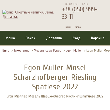
пн-пт 10:00 - 19:00
+38 (050) 999-
33-11
язык |
мова
Меню
Поиск
Доставка
Вход
Корзина
Вино
>
Тихое вино
>
Мозель Саар Рувер
>
Egon Muller
>
Egon Muller Mose
Egon Muller Mosel
Scharzhofberger Riesling
Spatlese 2022
Егон Мюллер Мозель Шарцхофбергер Рислинг Шпатлезе 2022