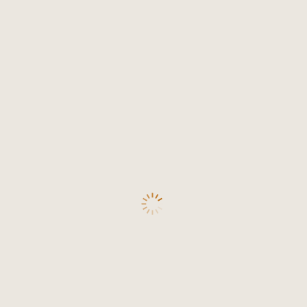
ти Вердо (2%)
,
Карменер (1%)