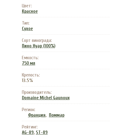
Цвет:
Красное
Тип:
Сухое
Сорт винограда:
Пино Нуар (100%)
Емкость:
750 мл
Крепость:
13.5%
Производитель:
Domaine Michel Gaunoux
Регион:
,
Франция
Поммар
Рейтинг:
,
AG-89
ST-89