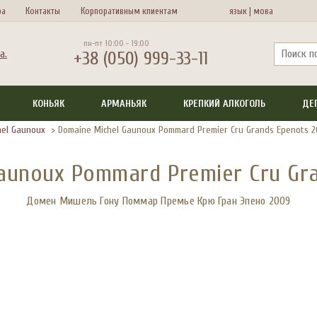
ра
Контакты
Корпоративным клиентам
язык |
мова
пн-пт 10:00 - 19:00
+38 (050) 999-33-11
КОНЬЯК
АРМАНЬЯК
КРЕПКИЙ АЛКОГОЛЬ
ДЕ
hel Gaunoux
>
Domaine Michel Gaunoux Pommard Premier Cru Grands Epenots 
aunoux Pommard Premier Cru Gr
Домен Мишель Гону Поммар Премье Крю Гран Эпено 2009