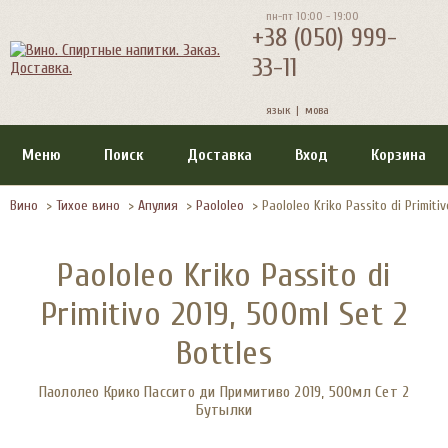
пн-пт 10:00 - 19:00
+38 (050) 999-
33-11
язык |
мова
Меню
Поиск
Доставка
Вход
Корзина
Вино
>
Тихое вино
>
Апулия
>
Paololeo
>
Paololeo Kriko Passito di Primiti
Paololeo Kriko Passito di
Primitivo 2019, 500ml Set 2
Bottles
Паололео Крико Пассито ди Примитиво 2019, 500мл Сет 2
Бутылки