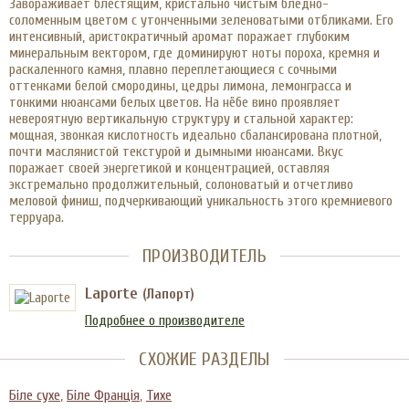
Завораживает блестящим, кристально чистым бледно-
соломенным цветом с утонченными зеленоватыми отбликами. Его
интенсивный, аристократичный аромат поражает глубоким
минеральным вектором, где доминируют ноты пороха, кремня и
раскаленного камня, плавно переплетающиеся с сочными
оттенками белой смородины, цедры лимона, лемонграсса и
тонкими нюансами белых цветов. На нёбе вино проявляет
невероятную вертикальную структуру и стальной характер:
мощная, звонкая кислотность идеально сбалансирована плотной,
почти маслянистой текстурой и дымными нюансами. Вкус
поражает своей энергетикой и концентрацией, оставляя
экстремально продолжительный, солоноватый и отчетливо
меловой финиш, подчеркивающий уникальность этого кремниевого
терруара.
ПРОИЗВОДИТЕЛЬ
Laporte
(Лапорт)
Подробнее о производителе
СХОЖИЕ РАЗДЕЛЫ
Біле сухе
,
Біле Франція
,
Тихе