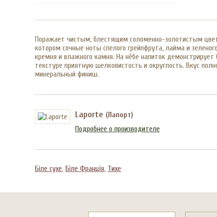
Поражает чистым, блестящим соломенно-золотистым цвето
котором сочные ноты спелого грейпфрута, лайма и зелено
кремня и влажного камня. На нёбе напиток демонстрирует 
текстуре приятную шелковистость и округлость. Вкус пол
минеральный финиш.
Laporte
(Лапорт)
Подробнее о производителе
Біле сухе
,
Біле Франція
,
Тихе