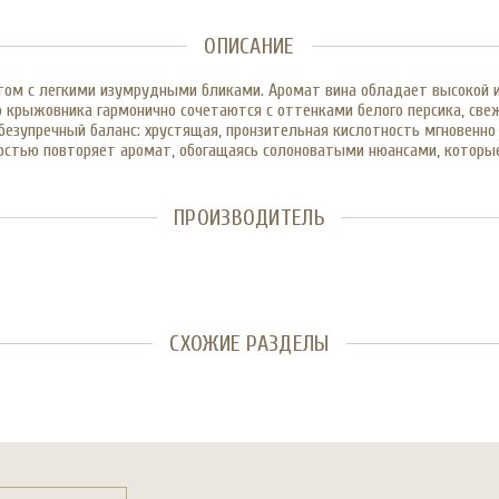
ОПИСАНИЕ
м с легкими изумрудными бликами. Аромат вина обладает высокой и
го крыжовника гармонично сочетаются с оттенками белого персика, св
безупречный баланс: хрустящая, пронзительная кислотность мгновенн
ностью повторяет аромат, обогащаясь солоноватыми нюансами, которы
ПРОИЗВОДИТЕЛЬ
СХОЖИЕ РАЗДЕЛЫ