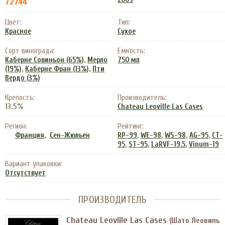
72744
Цвет:
Тип:
Красное
Сухое
Сорт винограда:
Емкость:
,
Каберне Совиньон (65%)
Мерло
750 мл
,
,
(19%)
Каберне Фран (13%)
Пти
Вердо (3%)
Крепость:
Производитель:
13.5%
Chateau Leoville Las Cases
Регион:
Рейтинг:
,
,
,
,
,
Франция
Сен-Жюльен
RP-99
WE-98
WS-98
AG-95
CT-
,
,
,
95
ST-95
LaRVF-19.5
Vinum-19
Вариант упаковки:
Отсутствует
ПРОИЗВОДИТЕЛЬ
Chateau Leoville Las Cases
(Шато Леовиль