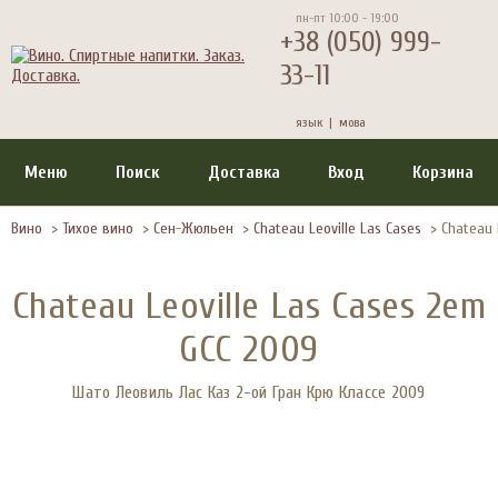
пн-пт 10:00 - 19:00
+38 (050) 999-
33-11
язык |
мова
Меню
Поиск
Доставка
Вход
Корзина
Вино
>
Тихое вино
>
Сен-Жюльен
>
Chateau Leoville Las Cases
>
Chateau 
Chateau Leoville Las Cases 2em
GCC 2009
Шато Леовиль Лас Каз 2-ой Гран Крю Классе 2009