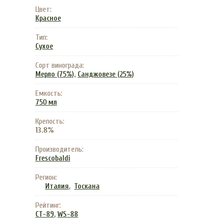
Цвет:
Красное
Тип:
Сухое
Сорт винограда:
,
Мерло (75%)
Санджовезе (25%)
Емкость:
750 мл
Крепость:
13.8%
Производитель:
Frescobaldi
Регион:
,
Италия
Тоскана
Рейтинг:
,
CT-89
WS-88