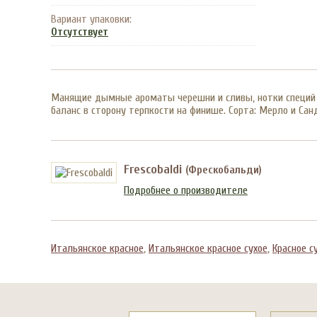
Вариант упаковки:
Отсутствует
Манящие дымные ароматы черешни и сливы, нотки специй ду
баланс в сторону терпкости на финише. Сорта: Мерло и Санд
Frescobaldi
(Фрескобальди)
Подробнее о производителе
Итальянское красное
,
Итальянское красное сухое
,
Красное с