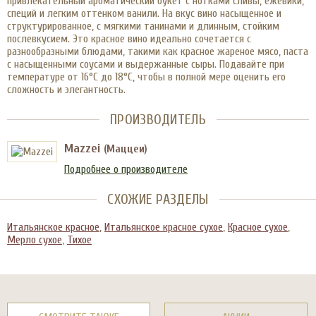
привлекательный ароматический букет с нотками сливы, ежевики,
специй и легким оттенком ванили. На вкус вино насыщенное и
структурированное, с мягкими танинами и длинным, стойким
послевкусием. Это красное вино идеально сочетается с
разнообразными блюдами, такими как красное жареное мясо, паста
с насыщенными соусами и выдержанные сыры. Подавайте при
температуре от 16°C до 18°C, чтобы в полной мере оценить его
сложность и элегантность.
ПРОИЗВОДИТЕЛЬ
Mazzei
(Маццеи)
Подробнее о производителе
СХОЖИЕ РАЗДЕЛЫ
Итальянское красное
,
Итальянское красное сухое
,
Красное сухое
,
Мерло сухое
,
Тихое