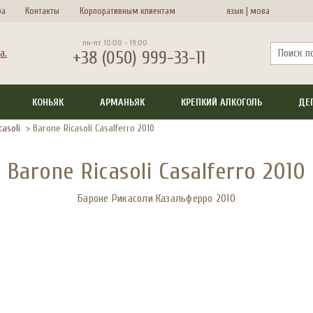
ра
Контакты
Корпоративным клиентам
язык |
мова
пн-пт 10:00 - 19:00
+38 (050) 999-33-11
КОНЬЯК
АРМАНЬЯК
КРЕПКИЙ АЛКОГОЛЬ
ДЕ
casoli
>
Barone Ricasoli Casalferro 2010
Barone Ricasoli Casalferro 2010
Бароне Рикасоли Казальферро 2010