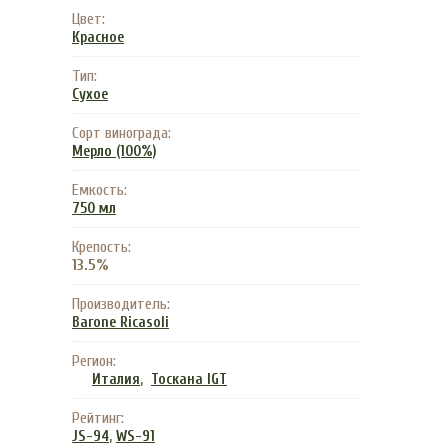
Цвет:
Красное
Тип:
Сухое
Сорт винограда:
Мерло (100%)
Емкость:
750 мл
Крепость:
13.5%
Производитель:
Barone Ricasoli
Регион:
,
Италия
Тоскана IGT
Рейтинг:
,
JS-94
WS-91