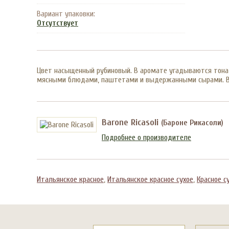
Вариант упаковки:
Отсутствует
Цвет насыщенный рубиновый. В аромате угадываются тона в
мясными блюдами, паштетами и выдержанными сырами. Вин
Barone Ricasoli
(Бароне Рикасоли)
Подробнее о производителе
Итальянское красное
,
Итальянское красное сухое
,
Красное с