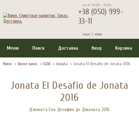
пн-пт 10:00 - 19:00
+38 (050) 999-
33-11
язык |
мова
Меню
Поиск
Доставка
Вход
Корзина
Вино
>
Тихое вино
>
США
>
Jonata
>
Jonata El Desafio de Jonata 2016
Jonata El Desafio de Jonata
2016
Джоната Ель Дезафио де Джоната 2016