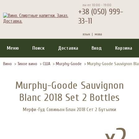
пн-пт 10:00 - 19:00
+38 (050) 999-
33-11
язык |
мова
Меню
Поиск
Доставка
Вход
Корзина
Вино
>
Тихое вино
>
США
>
Murphy-Goode
>
Murphy-Goode Sauvignon Blan
Murphy-Goode Sauvignon
Blanc 2018 Set 2 Bottles
Мерфи-Гуд Совиньон Блан 2018 Сет 2 Бутылки
x2