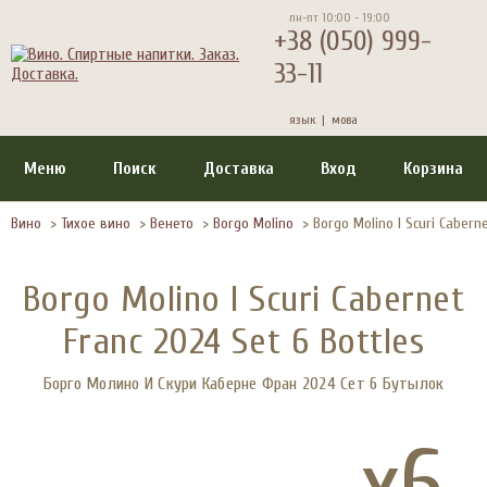
пн-пт 10:00 - 19:00
+38 (050) 999-
33-11
язык |
мова
Меню
Поиск
Доставка
Вход
Корзина
Вино
>
Тихое вино
>
Венето
>
Borgo Molino
>
Borgo Molino I Scuri Caberne
Borgo Molino I Scuri Cabernet
Franc 2024 Set 6 Bottles
Борго Молино И Скури Каберне Фран 2024 Сет 6 Бутылок
x6