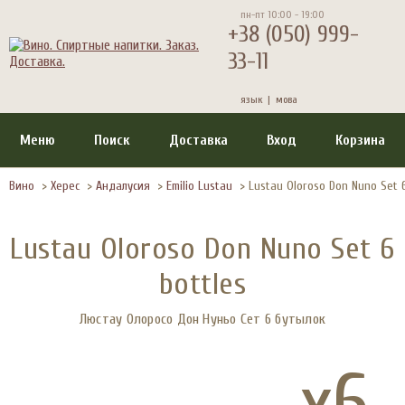
пн-пт 10:00 - 19:00
+38 (050) 999-
33-11
язык |
мова
Меню
Поиск
Доставка
Вход
Корзина
Вино
>
Херес
>
Андалусия
>
Emilio Lustau
>
Lustau Oloroso Don Nuno Set 6
Lustau Oloroso Don Nuno Set 6
bottles
Люстау Олоросо Дон Нуньо Сет 6 бутылок
x6