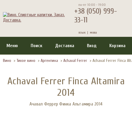
пн-пт 10:00 - 19:00
+38 (050) 999-
33-11
язык |
мова
Меню
Поиск
Доставка
Вход
Корзина
Вино
>
Тихое вино
>
Аргентина
>
Achaval Ferrer
>
Achaval Ferrer Finca Al
Achaval Ferrer Finca Altamira
2014
Ачавал Феррер Финка Альтамира 2014