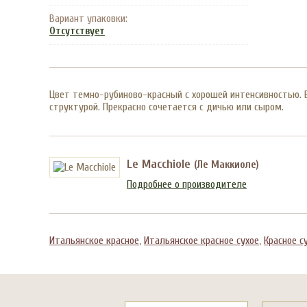
Вариант упаковки:
Отсутствует
Цвет темно-рубиново-красный с хорошей интенсивностью. В
структурой. Прекрасно сочетается с дичью или сыром.
Le Macchiole
(Ле Маккиоле)
Подробнее о производителе
Итальянское красное
,
Итальянское красное сухое
,
Красное с