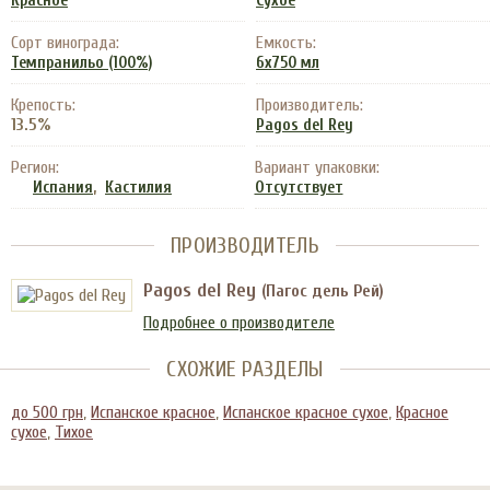
Красное
Сухое
Сорт винограда:
Емкость:
Темпранильо (100%)
6x750 мл
Крепость:
Производитель:
13.5%
Pagos del Rey
Регион:
Вариант упаковки:
,
Испания
Кастилия
Отсутствует
ПРОИЗВОДИТЕЛЬ
Pagos del Rey
(Пагос дель Рей)
Подробнее о производителе
СХОЖИЕ РАЗДЕЛЫ
до 500 грн
,
Испанское красное
,
Испанское красное сухое
,
Красное
сухое
,
Тихое