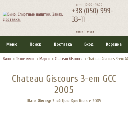
пн-пт 10:00 - 19:00
+38 (050) 999-
33-11
язык |
мова
Меню
Поиск
Доставка
Вход
Корзина
Вино
>
Тихое вино
>
Марго
>
Chateau Giscours
>
Chateau Giscours 3-em G
Chateau Giscours 3-em GCC
2005
Шато Жискур 3-ий Гран Крю Классе 2005