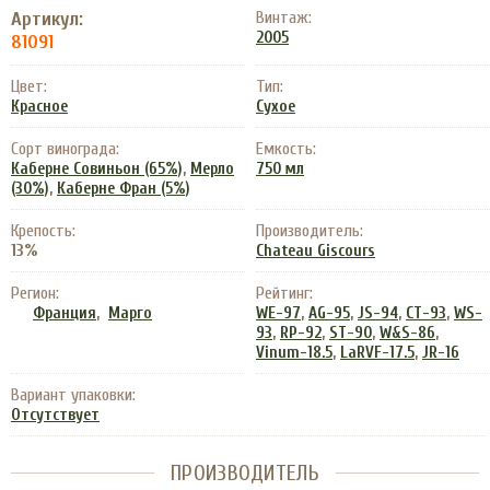
Артикул:
Винтаж:
2005
81091
Цвет:
Тип:
Красное
Сухое
Сорт винограда:
Емкость:
,
Каберне Совиньон (65%)
Мерло
750 мл
,
(30%)
Каберне Фран (5%)
Крепость:
Производитель:
13%
Chateau Giscours
Регион:
Рейтинг:
,
,
,
,
,
Франция
Марго
WE-97
AG-95
JS-94
CT-93
WS-
,
,
,
,
93
RP-92
ST-90
W&S-86
,
,
Vinum-18.5
LaRVF-17.5
JR-16
Вариант упаковки:
Отсутствует
ПРОИЗВОДИТЕЛЬ