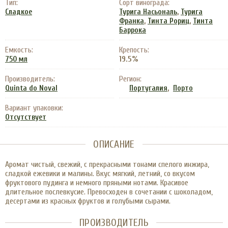
Тип:
Сорт винограда:
,
Сладкое
Турига Насьональ
Турига
,
,
Франка
Тинта Рориц
Тинта
Баррока
Емкость:
Крепость:
19.5%
750 мл
Производитель:
Регион:
,
Quinta do Noval
Португалия
Порто
Вариант упаковки:
Отсутствует
ОПИСАНИЕ
Аромат чистый, свежий, с прекрасными тонами спелого инжира,
сладкой ежевики и малины. Вкус мягкий, летний, со вкусом
фруктового пудинга и немного пряными нотами. Красивое
длительное послевкусие. Превосходен в сочетании с шоколадом,
десертами из красных фруктов и голубыми сырами.
ПРОИЗВОДИТЕЛЬ