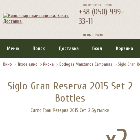
пн-пт 10:00 - 19:00
+38 (050) 999-
33-11
язык |
мова
Меню
Поиск
Доставка
Вход
Корзина
Вино
>
Тихое вино
>
Риоха
>
Bodegas Manzanos Campanas
>
Siglo Gran R
Siglo Gran Reserva 2015 Set 2
Bottles
Сигло Гран Резерва 2015 Сет 2 Бутылки
x2