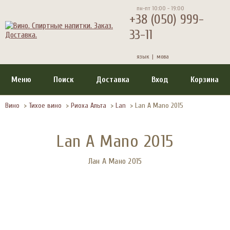
пн-пт 10:00 - 19:00
+38 (050) 999-
33-11
язык |
мова
Меню
Поиск
Доставка
Вход
Корзина
Вино
>
Тихое вино
>
Риоха Альта
>
Lan
>
Lan A Mano 2015
Lan A Mano 2015
Лан А Мано 2015