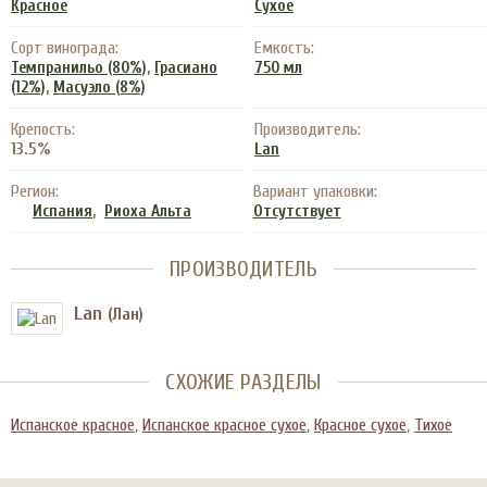
Красное
Сухое
Сорт винограда:
Емкость:
,
Темпранильо (80%)
Грасиано
750 мл
,
(12%)
Масуэло (8%)
Крепость:
Производитель:
13.5%
Lan
Регион:
Вариант упаковки:
,
Испания
Риоха Альта
Отсутствует
ПРОИЗВОДИТЕЛЬ
Lan
(Лан)
СХОЖИЕ РАЗДЕЛЫ
Испанское красное
,
Испанское красное сухое
,
Красное сухое
,
Тихое