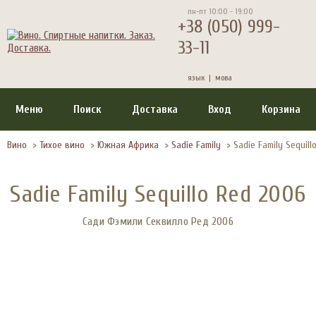
пн-пт 10:00 - 19:00
+38 (050) 999-
33-11
язык |
мова
Меню
Поиск
Доставка
Вход
Корзина
Вино
>
Тихое вино
>
Южная Африка
>
Sadie Family
>
Sadie Family Sequill
Sadie Family Sequillo Red 2006
Сади Фэмили Секвилло Ред 2006