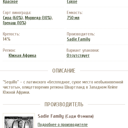
Красное
Сухое
Сорт винограда:
Емкость:
,
,
Сира (60%)
Мурведр (30%)
750 мл
Гренаш (10%)
Крепость:
Производитель:
14%
Sadie Family
Регион:
Вариант упаковки:
Южная Африка
Отсутствует
ОПИСАНИЕ
“Sequillo” – с латинского «бесплодное, сухое место необыкновенной
чистоты», олицетворения региона Швартланд в Западном Кейпе
Южной Африки.
ПРОИЗВОДИТЕЛЬ
Sadie Family
(Сади Фэмили)
Подробнее о производителе