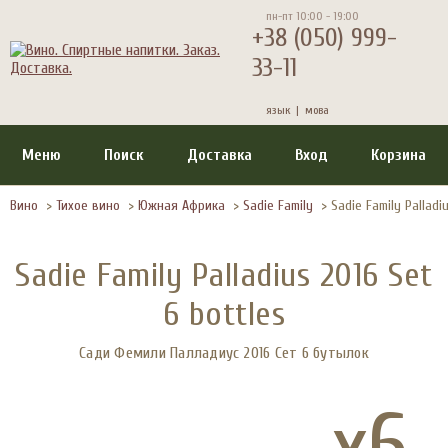
пн-пт 10:00 - 19:00
+38 (050) 999-
33-11
язык |
мова
Меню
Поиск
Доставка
Вход
Корзина
Вино
>
Тихое вино
>
Южная Африка
>
Sadie Family
>
Sadie Family Palladi
Sadie Family Palladius 2016 Set
6 bottles
Сади Фемили Палладиус 2016 Сет 6 бутылок
x6