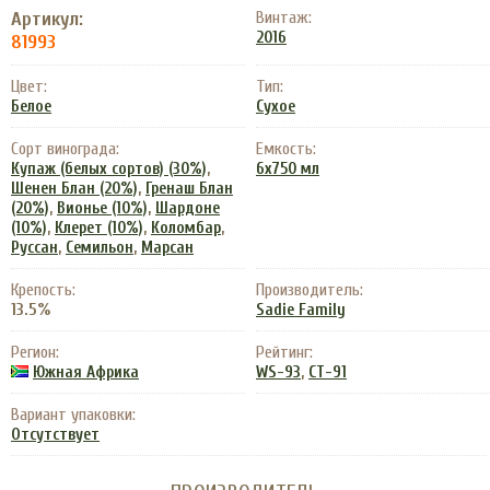
Артикул:
Винтаж:
2016
81993
Цвет:
Тип:
Белое
Сухое
Сорт винограда:
Емкость:
,
Купаж (белых сортов) (30%)
6x750 мл
,
Шенен Блан (20%)
Гренаш Блан
,
,
(20%)
Вионье (10%)
Шардоне
,
,
,
(10%)
Клерет (10%)
Коломбар
,
,
Руссан
Семильон
Марсан
Крепость:
Производитель:
13.5%
Sadie Family
Регион:
Рейтинг:
,
Южная Африка
WS-93
CT-91
Вариант упаковки:
Отсутствует